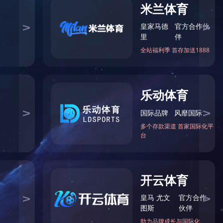
联
系
方
式