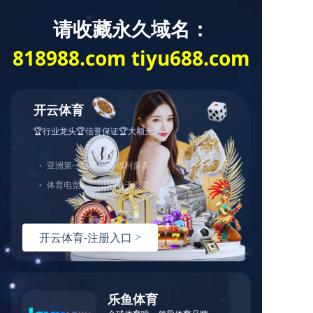
米兰MILAN(中国)
米兰MILAN(中国)
关于我们
业务领域
关于我们
资讯中心
联系我们
个人中心
业务领域
资讯中心
联系我们