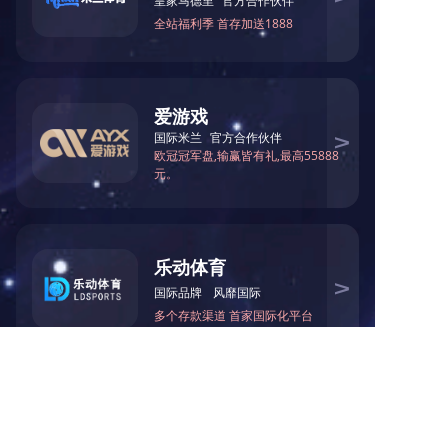
项目类型：金融后台产业园
建筑类型：高层办公、酒店、商业设施、体育运
动设施、倒班公寓、食堂
占地面积：1067200平方米
建筑面积：1771552平方米
项目由加拿大AAI国际建筑师事务所担纲整体规
划，分成综合后台服务区、研发培训服务区和配套
服务区等多个功能区域。
米兰MILAN(中国)
经典案例
一键拨号
联系我们
备案号：鄂ICP备13013734号-1
版权所有：米兰网页版