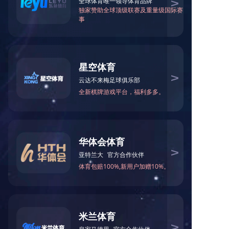
师资力量
别墅类
产业园类
超高层
大型商业综合体
酒店
市政类
医院
学校
产业园类图一