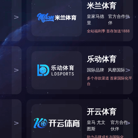
联
系
方
式