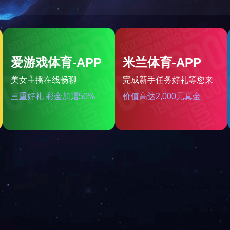
字楼4层
备案号：鄂ICP备13013734号-1
技术支持：易城中国
后台管理
版权所有：米兰网页版