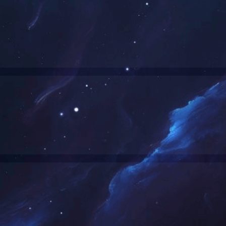
新闻标题
浏览：
来源：无
时间：0000-00-00
分类：无