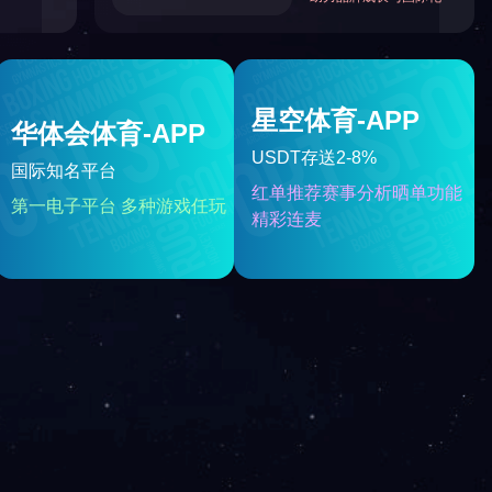
下一篇: 无